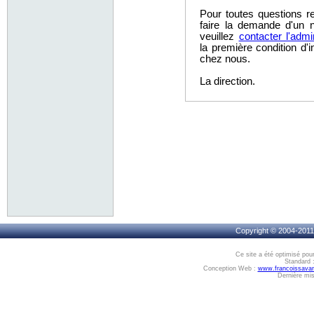
Pour toutes questions re
faire la demande d'un 
veuillez
contacter l'admi
la première condition d'i
chez nous.
La direction.
Copyright © 2004-2011,
Ce site a été optimisé pou
Standard 
Conception Web :
www.francoissava
Dernière mis