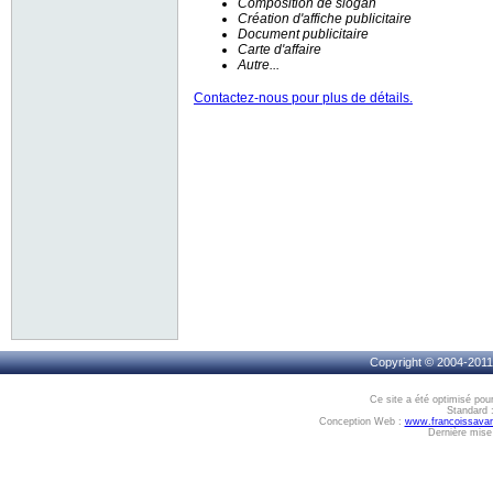
Composition de slogan
Création d'affiche publicitaire
Document publicitaire
Carte d'affaire
Autre...
Contactez-nous pour plus de détails.
Copyright © 2004-2011,
Ce site a été optimisé pou
Standard 
Conception Web :
www.francoissava
Dernière mise