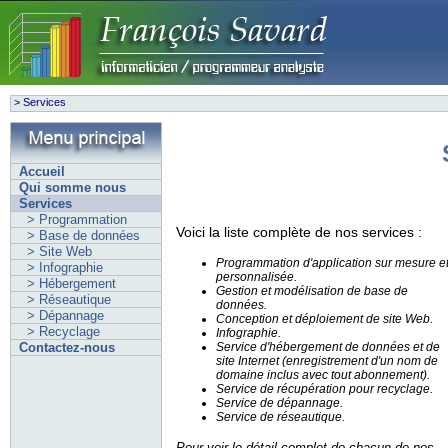
>
Services
Accueil
Qui somme nous
Services
> Programmation
Voici la liste complète de nos services :
> Base de données
> Site Web
Programmation d'application sur mesure e
> Infographie
personnalisée.
> Hébergement
Gestion et modélisation de base de
> Réseautique
données.
> Dépannage
Conception et déploiement de site Web.
> Recyclage
Infographie.
Contactez-nous
Service d'hébergement de données et de
site Internet (enregistrement d'un nom de
domaine inclus avec tout abonnement).
Service de récupération pour recyclage.
Service de dépannage.
Service de réseautique.
Pour voir le détail complet de chacun de nos