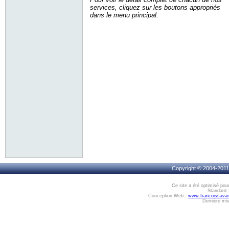
services, cliquez sur les boutons appropriés
dans le menu principal.
Copyright © 2004-2011,
Ce site a été optimisé pou
Standard 
Conception Web :
www.francoissava
Dernière mis