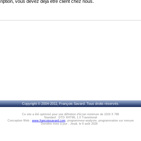
cription, vous devez déjà être client chez nous.
Copyright © 2004-2011, François Savard. Tous droits réservés.
Ce site a été optimisé pour une définition d'écran minimum de 1024 X 768
Standard : DTD XHTML 1.0 Transitional
Conception Web :
www.francoissavard.com
, programmeur-analyste, programmation sur mesure
Dernière mise à jour : Jeudi, le 6 août 2026