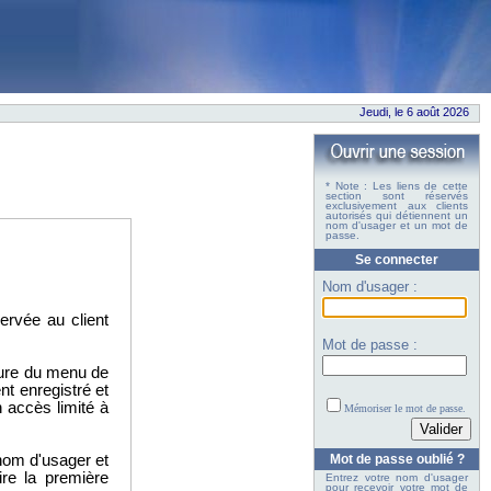
Jeudi, le 6 août 2026
* Note : Les liens de cette
section sont réservés
exclusivement aux clients
autorisés qui détiennent un
nom d'usager et un mot de
passe.
Se connecter
Nom d'usager :
servée au client
Mot de passe :
ieure du menu de
nt enregistré et
 accès limité à
Mémoriser le mot de passe.
nom d'usager et
Mot de passe oublié ?
ire la première
Entrez votre nom d'usager
pour recevoir votre mot de