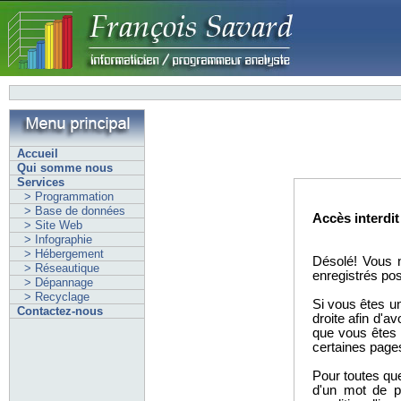
Accueil
Qui somme nous
Services
> Programmation
> Base de données
Accès interdit
> Site Web
> Infographie
> Hébergement
Désolé! Vous n
> Réseautique
enregistrés po
> Dépannage
> Recyclage
Si vous êtes un
Contactez-nous
droite afin d'a
que vous êtes 
certaines page
Pour toutes que
d'un mot de p